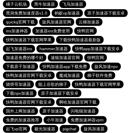
橘子云机场
黑牛加速器
飞鸟加速器
黑洞免费加速度器v1.0
蚂蚁vp加速器
原子加速器下载安卓
quickq官网下载
旋风加速器官网
云梯加速器
ins加速神器
加速器ios免费使用
快鸭官网
快鸭加速器下载官网苹果
下载快鸭加速器最新版
起飞加速器ios
hammer加速器
快鸭app加速器下载安卓
加速器免费的哪个好
速狼加速器官网
快鸭官网
下载原子加速器
快鸭加速器app下载免费
旋风加速npv
快鸭加速器官网下载安卓
魔戒加速器
梯子软件免费
烧饼哥加速器
能上谷歌的梯子
快鸭加速器下载官网苹果
下载npv加速器
原子加速器下载安卓
快鸭加速器官网下载安卓
啊哈加速器官网下载
国外上网加速器
原子加速器
闪电猫加速器
免费的加速器推荐
小牛加速
免费加速神器vpm
起飞vp官网
极光加速器
pigchat
旋风加速器