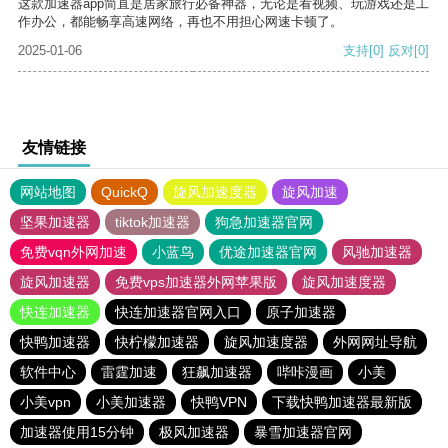
这款加速器app简直是居家旅行必备神器，无论是看视频、玩游戏还是工
作办公，都能畅享高速网络，再也不用担心网速卡顿了。
2025-01-06
支持
[0]
反对
[0]
友情链接
网站地图
QuickQ
旋风加速度器
旋风加速
坚果加速器
tiktok加速器
狗急加速器官网
免费vqn外网加速
小蓝鸟
优途加速器官网
风驰加速器
旋风加速器
免费vps加速器外网苹果版
旋风加速度器
快连加速器
快连加速器官网入口
原子加速器
快鸭加速器
快柠檬加速器
旋风加速度器
外网网址导航
软件中心
雷霆加速
狂飙加速器
哔咔漫画
小美
小美vpn
小美加速器
快鸭VPN
下载快鸭加速器最新版
加速器使用15分钟
极风加速器
暴雪加速器官网