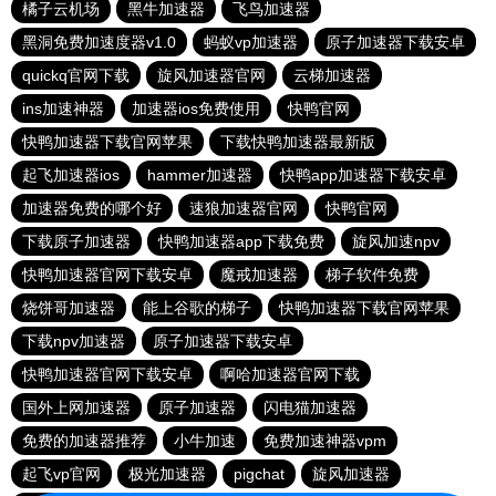
橘子云机场
黑牛加速器
飞鸟加速器
黑洞免费加速度器v1.0
蚂蚁vp加速器
原子加速器下载安卓
quickq官网下载
旋风加速器官网
云梯加速器
ins加速神器
加速器ios免费使用
快鸭官网
快鸭加速器下载官网苹果
下载快鸭加速器最新版
起飞加速器ios
hammer加速器
快鸭app加速器下载安卓
加速器免费的哪个好
速狼加速器官网
快鸭官网
下载原子加速器
快鸭加速器app下载免费
旋风加速npv
快鸭加速器官网下载安卓
魔戒加速器
梯子软件免费
烧饼哥加速器
能上谷歌的梯子
快鸭加速器下载官网苹果
下载npv加速器
原子加速器下载安卓
快鸭加速器官网下载安卓
啊哈加速器官网下载
国外上网加速器
原子加速器
闪电猫加速器
免费的加速器推荐
小牛加速
免费加速神器vpm
起飞vp官网
极光加速器
pigchat
旋风加速器