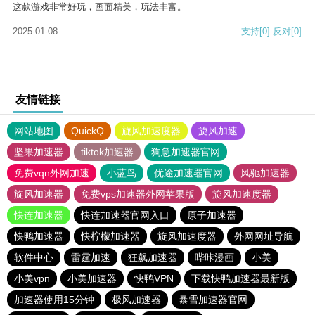
这款游戏非常好玩，画面精美，玩法丰富。
2025-01-08
支持
[0]
反对
[0]
友情链接
网站地图
QuickQ
旋风加速度器
旋风加速
坚果加速器
tiktok加速器
狗急加速器官网
免费vqn外网加速
小蓝鸟
优途加速器官网
风驰加速器
旋风加速器
免费vps加速器外网苹果版
旋风加速度器
快连加速器
快连加速器官网入口
原子加速器
快鸭加速器
快柠檬加速器
旋风加速度器
外网网址导航
软件中心
雷霆加速
狂飙加速器
哔咔漫画
小美
小美vpn
小美加速器
快鸭VPN
下载快鸭加速器最新版
加速器使用15分钟
极风加速器
暴雪加速器官网