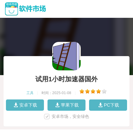
试用1小时加速器国外
工具
|
时间：2025-01-08
|
安卓下载
苹果下载
PC下载
安卓市场，安全绿色