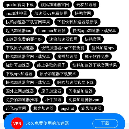
quickq官网下载
旋风加速器官网
云梯加速器
ins加速神器
加速器ios免费使用
快鸭官网
快鸭加速器下载官网苹果
下载快鸭加速器最新版
起飞加速器ios
hammer加速器
快鸭app加速器下载安卓
加速器免费的哪个好
速狼加速器官网
快鸭官网
下载原子加速器
快鸭加速器app下载免费
旋风加速npv
快鸭加速器官网下载安卓
魔戒加速器
梯子软件免费
烧饼哥加速器
能上谷歌的梯子
快鸭加速器下载官网苹果
下载npv加速器
原子加速器下载安卓
快鸭加速器官网下载安卓
啊哈加速器官网下载
国外上网加速器
原子加速器
闪电猫加速器
免费的加速器推荐
小牛加速
免费加速神器vpm
起飞vp官网
极光加速器
pigchat
旋风加速器
雷霆加速版安卓下载
永久免费使用的加速器
下载