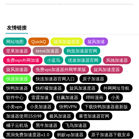
友情链接
网站地图
QuickQ
旋风加速度器
旋风加速
坚果加速器
tiktok加速器
狗急加速器官网
免费vqn外网加速
小蓝鸟
优途加速器官网
风驰加速器
旋风加速器
免费vps加速器外网苹果版
旋风加速度器
快连加速器
快连加速器官网入口
原子加速器
快鸭加速器
快柠檬加速器
旋风加速度器
外网网址导航
软件中心
雷霆加速
狂飙加速器
哔咔漫画
小美
小美vpn
小美加速器
快鸭VPN
下载快鸭加速器最新版
加速器使用15分钟
极风加速器
暴雪加速器官网
橘子云机场
黑牛加速器
飞鸟加速器
黑洞免费加速度器v1.0
蚂蚁vp加速器
原子加速器下载安卓